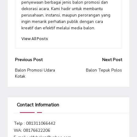
penyewaan berbagai jenis balon promosi dan
dekorasi acara. Kami hadir untuk membantu
perusahaan, instansi, maupun perorangan yang
ingin menarik perhatian publik dengan cara
kreatif dan efektif melalui media balon.
View All Posts
Post
Previous Post
Next Post
navigation
Balon Promosi Udara
Balon Tepuk Polos
Kotak
Contact Information
Telp : 081311066442
WA: 08176622206