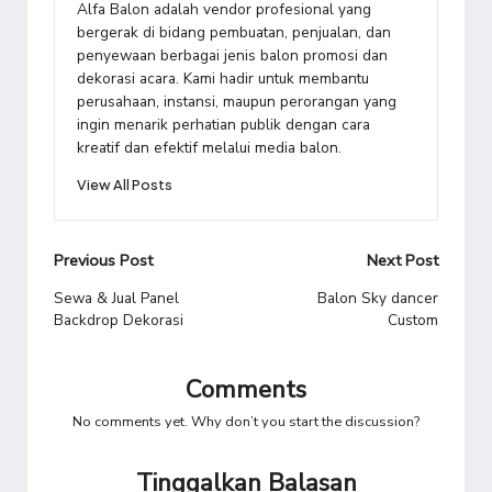
Alfa Balon adalah vendor profesional yang
bergerak di bidang pembuatan, penjualan, dan
penyewaan berbagai jenis balon promosi dan
dekorasi acara. Kami hadir untuk membantu
perusahaan, instansi, maupun perorangan yang
ingin menarik perhatian publik dengan cara
kreatif dan efektif melalui media balon.
View All Posts
Post
Previous Post
Next Post
navigation
Sewa & Jual Panel
Balon Sky dancer
Backdrop Dekorasi
Custom
Comments
No comments yet. Why don’t you start the discussion?
Tinggalkan Balasan