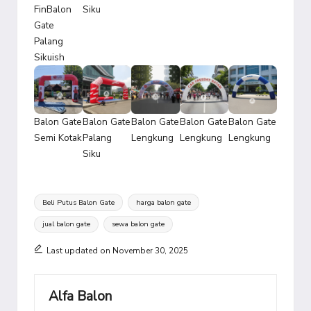
FinBalon
Siku
Gate
Palang
Sikuish
Balon Gate
Balon Gate
Balon Gate
Balon Gate
Balon Gate
Semi Kotak
Palang
Lengkung
Lengkung
Lengkung
Siku
Tags:
Beli Putus Balon Gate
harga balon gate
jual balon gate
sewa balon gate
Last updated on November 30, 2025
Alfa Balon