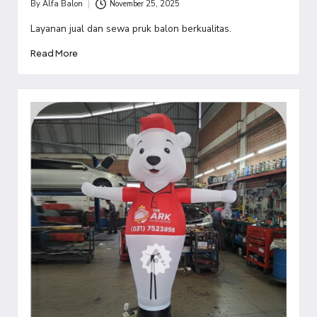
By
Alfa Balon
November 25, 2025
Posted
by
Layanan jual dan sewa pruk balon berkualitas.
Read More