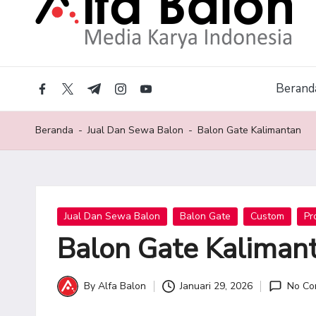
A
Balon
lf
Custom,
a
Balon
Gate
B
Berand
&
facebook.com
twitter.com
t.me
instagram.com
youtube.com
Balon
a
Gas
Beranda
-
Jual Dan Sewa Balon
-
Balon Gate Kalimantan
l
Helium
o
n
Posted
Jual Dan Sewa Balon
Balon Gate
Custom
Pr
in
Balon Gate Kaliman
By
Alfa Balon
Januari 29, 2026
No Co
Posted
by