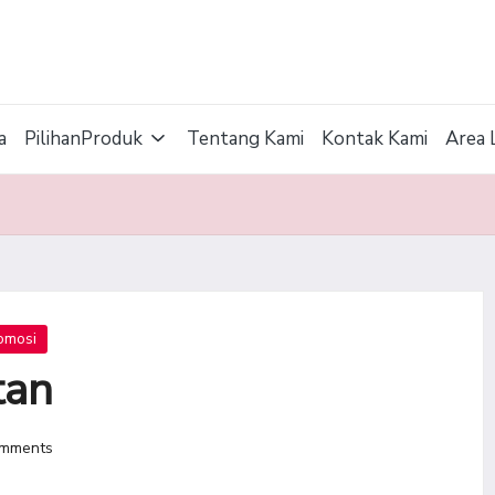
a
PilihanProduk
Tentang Kami
Kontak Kami
Area 
omosi
tan
mments